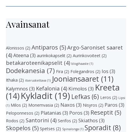
Avainsanat
Antiparos
(5)
Argo-Saroniset saaret
Alonissos
(2)
(4)
Ateena
(3)
aurinkokapselit
(2)
Aurinkovoiteet
(2)
betakaroteenikapselit
(4)
blogihaaste
(1)
Dodekanesia
(7)
Ios
(3)
Fira
(2)
Folegandros
(2)
Jooniansaaret
(11)
Ithaka
(2)
itseruskettava
(1)
Kreeta
Kefalonia
(4)
Kalymnos
(3)
Kimolos
(3)
Kykladit
(19)
(14)
Lefkas
(6)
Leros
(2)
Lipsi
Naxos
(3)
Paros
(3)
Milos
(2)
Monemvasia
(2)
Nisyros
(2)
(1)
Reseptit
(5)
Platanias
(3)
Poros
(3)
Peloponnesos
(2)
Santorini
(4)
Skiathos
(3)
Rodos
(2)
Serifos
(2)
Sporadit
(8)
Skopelos
(5)
Spetses
(2)
Spinalonga
(1)