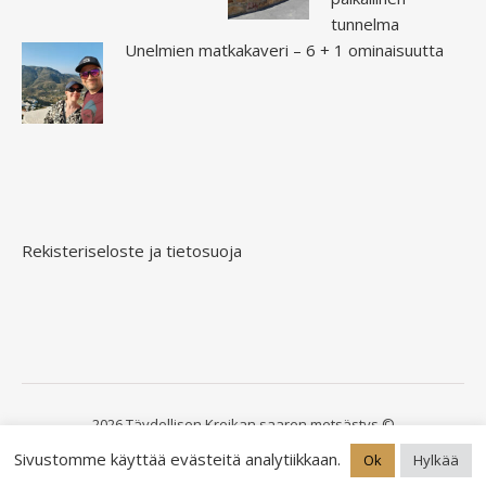
tunnelma
Unelmien matkakaveri – 6 + 1 ominaisuutta
Rekisteriseloste ja tietosuoja
2026 Täydellisen Kreikan saaren metsästys ©
Ashe Teema
.
WP Royal
Sivustomme käyttää evästeitä analytiikkaan.
Ok
Hylkää