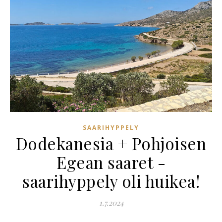
SAARIHYPPELY
Dodekanesia + Pohjoisen
Egean saaret -
saarihyppely oli huikea!
1.7.2024