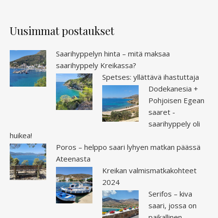
Uusimmat postaukset
Saarihyppelyn hinta – mitä maksaa
saarihyppely Kreikassa?
Spetses: yllättävä ihastuttaja
Dodekanesia +
Pohjoisen Egean
saaret -
saarihyppely oli
huikea!
Poros – helppo saari lyhyen matkan päässä
Ateenasta
Kreikan valmismatkakohteet
2024
Serifos – kiva
saari, jossa on
paikallinen